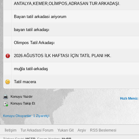
ANTALYA,KEMER,OLİMPOS,ADRASAN TUR ARKADAŞI.
Bayan tatil arkadasi ariyorum
bayan tatil arkadaşı
Olimpos Tatil Arkadaşı
2026 AĞUSTOS İLK HAFTASI İÇİN TATİL PLANI HK.
muğla tatil-arkadaş
Tatil macera
Konuyu Yazdır
Hızlı Menü:
Konuyu Takip Et
Konuyu Okuyanlar: 1 Ziyaretçi
İletişim
Tur Arkadasi Forum
Yukarı Git
Arşiv
RSS Beslemesi
Türkçe Çeviri:
MCTR
, Forum Yazılımı:
MyBB