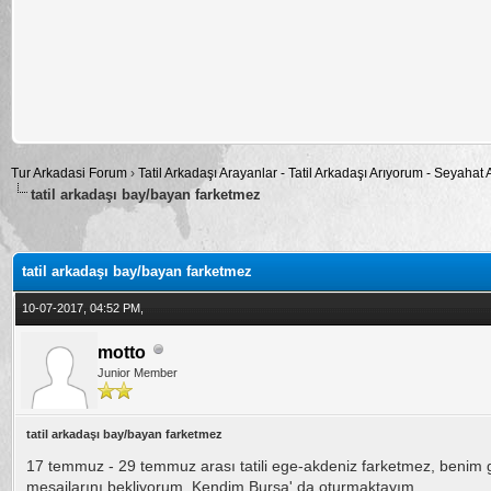
Tur Arkadasi Forum
›
Tatil Arkadaşı Arayanlar - Tatil Arkadaşı Arıyorum - Seyahat
tatil arkadaşı bay/bayan farketmez
alama: 0
tatil arkadaşı bay/bayan farketmez
10-07-2017, 04:52 PM,
motto
Junior Member
tatil arkadaşı bay/bayan farketmez
17 temmuz - 29 temmuz arası tatili ege-akdeniz farketmez, benim gib
mesajlarını bekliyorum. Kendim Bursa' da oturmaktayım.