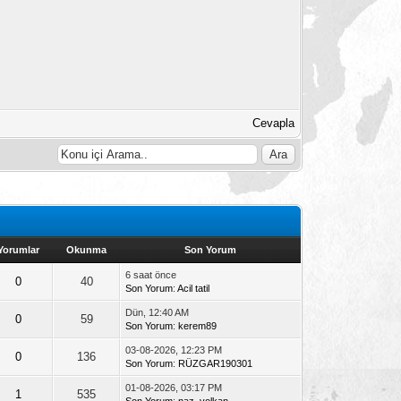
Cevapla
Yorumlar
Okunma
Son Yorum
6 saat önce
0
40
Son Yorum
:
Acil tatil
Dün, 12:40 AM
0
59
Son Yorum
:
kerem89
03-08-2026, 12:23 PM
0
136
Son Yorum
:
RÜZGAR190301
01-08-2026, 03:17 PM
1
535
Son Yorum
:
naz_volkan