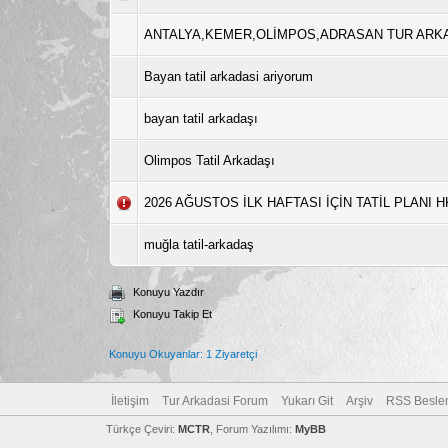
ANTALYA,KEMER,OLİMPOS,ADRASAN TUR ARKA
Bayan tatil arkadasi ariyorum
bayan tatil arkadaşı
Olimpos Tatil Arkadaşı
2026 AĞUSTOS İLK HAFTASI İÇİN TATİL PLANI H
muğla tatil-arkadaş
Konuyu Yazdır
Konuyu Takip Et
Konuyu Okuyanlar: 1 Ziyaretçi
İletişim
Tur Arkadasi Forum
Yukarı Git
Arşiv
RSS Besle
Türkçe Çeviri:
MCTR
, Forum Yazılımı:
MyBB