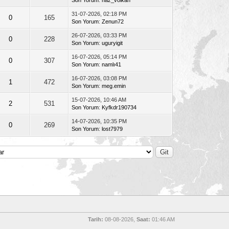
31-07-2026, 02:18 PM
0
165
Son Yorum
:
Zenun72
26-07-2026, 03:33 PM
0
228
Son Yorum
:
uguryigit
16-07-2026, 05:14 PM
0
307
Son Yorum
:
namlı41
16-07-2026, 03:08 PM
1
472
Son Yorum
:
meg.emin
15-07-2026, 10:46 AM
2
531
Son Yorum
:
Kyfkdr190734
14-07-2026, 10:35 PM
0
269
Son Yorum
:
lost7979
Tarih:
08-08-2026,
Saat:
01:46 AM