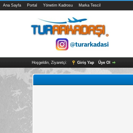
Ana Sayfa
Portal
Yönetim Kadrosu
Marka Tescil
Hoşgeldin, Ziyaretçi:
Giriş Yap
Üye Ol