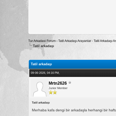
Tur Arkadasi Forum
›
Tatil Arkadaşı Arayanlar - Tatil Arkadaşı
Tatil arkadaşı
Toplam: 0 Oy - Ortalama: 0
1
2
3
4
5
Tatil arkadaşı
09-06-2026, 04:16 PM,
Mrtn2626
Junior Member
Tatil arkadaşı
Merhaba kafa dengi bir arkadaşla herhangi bir haf