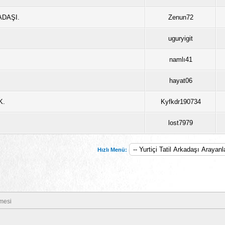
DAŞI.
Zenun72
uguryigit
namlı41
hayat06
K.
Kyfkdr190734
lost7979
Hızlı Menü:
mesi