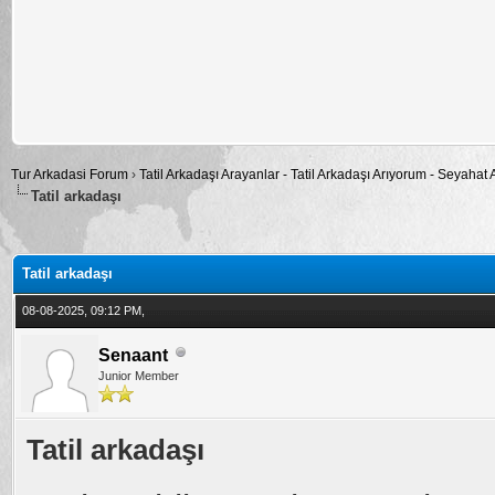
Tur Arkadasi Forum
›
Tatil Arkadaşı Arayanlar - Tatil Arkadaşı Arıyorum - Seyahat
Tatil arkadaşı
alama: 0
Tatil arkadaşı
08-08-2025, 09:12 PM,
Senaant
Junior Member
Tatil arkadaşı