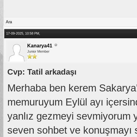
Ara
17-09-2025, 10:58 PM,
Kanarya41
Junior Member
Cvp: Tatil arkadaşı
Merhaba ben kerem Sakarya'
memuruyum Eylül ayı içersi
yanlız gezmeyi sevmiyorum 
seven sohbet ve konuşmayı 