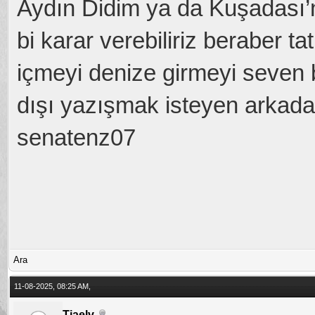
Aydın Didim ya da Kuşadası’
bi karar verebiliriz beraber 
içmeyi denize girmeyi seven 
dışı yazışmak isteyen arkada
senatenz07
Ara
11-08-2025, 08:25 AM,
Tiaelv