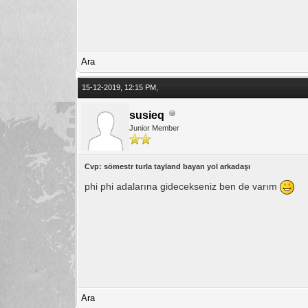
Ara
15-12-2019, 12:15 PM,
susieq
Junior Member
Cvp: sömestr turla tayland bayan yol arkadaşı
phi phi adalarına gidecekseniz ben de varım
Ara