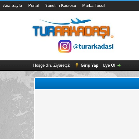
Ana Sayfa
Portal
Yönetim Kadrosu
Marka Tescil
Hoşgeldin, Ziyaretçi:
Giriş Yap
Üye Ol