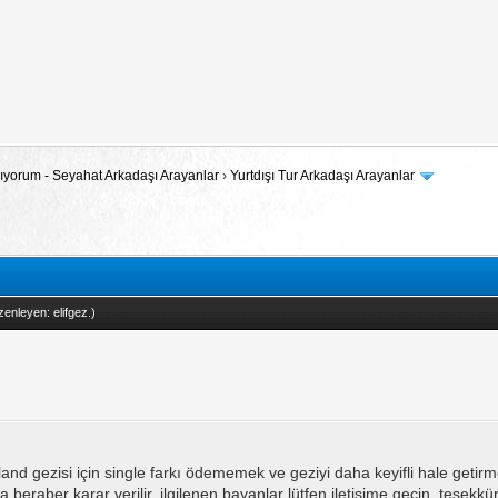
 Arıyorum - Seyahat Arkadaşı Arayanlar
›
Yurtdışı Tur Arkadaşı Arayanlar
zenleyen:
elifgez
.)
 gezisi için single farkı ödememek ve geziyi daha keyifli hale getirm
a beraber karar verilir, ilgilenen bayanlar lütfen iletişime geçin, teşekkü