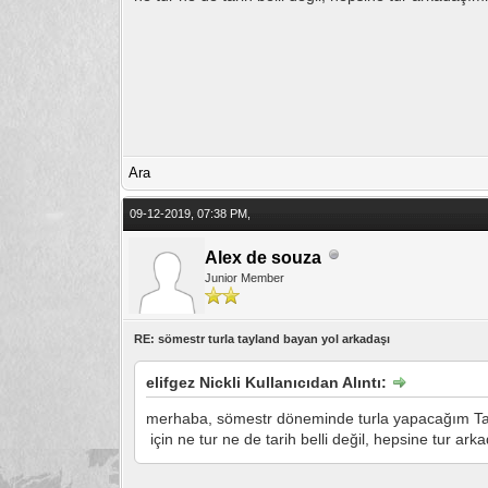
Ara
09-12-2019, 07:38 PM,
Alex de souza
Junior Member
RE: sömestr turla tayland bayan yol arkadaşı
elifgez Nickli Kullanıcıdan Alıntı:
merhaba, sömestr döneminde turla yapacağım Tayl
için ne tur ne de tarih belli değil, hepsine tur ark