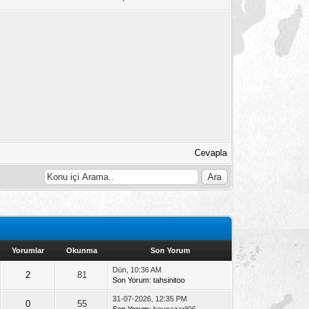
Cevapla
Yorumlar
Okunma
Son Yorum
Dün, 10:36 AM
2
81
Son Yorum
:
tahsinitoo
31-07-2026, 12:35 PM
0
55
Son Yorum
: beypazarli06