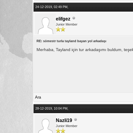
24-12-2019, 02:49 PM,
elifgez
Junior Member
RE: sömestr turla tayland bayan yol arkadaşı
Merhaba, Tayland için tur arkadaşımı buldum, teşekkü
Ara
28-12-2019, 10:04 PM,
Nazli19
Junior Member