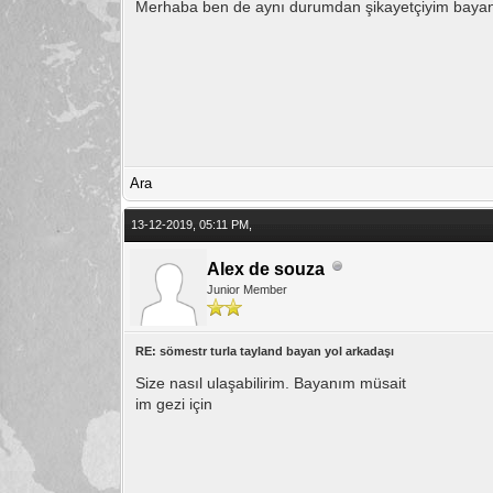
Merhaba ben de aynı durumdan şikayetçiyim baya
Ara
13-12-2019, 05:11 PM,
Alex de souza
Junior Member
RE: sömestr turla tayland bayan yol arkadaşı
Size nasıl ulaşabilirim. Bayanım müsait
im gezi için