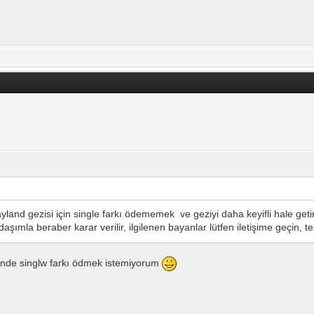
and gezisi için single farkı ödememek ve geziyi daha keyifli hale ge
adaşımla beraber karar verilir, ilgilenen bayanlar lütfen iletişime geçin, 
ende singlw farkı ödmek istemiyorum