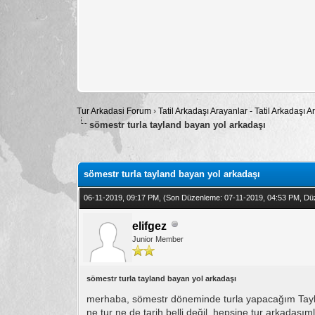
Tur Arkadasi Forum
›
Tatil Arkadaşı Arayanlar - Tatil Arkadaşı
sömestr turla tayland bayan yol arkadaşı
Toplam: 0 Oy - Ortalama: 0
1
2
3
4
5
sömestr turla tayland bayan yol arkadaşı
06-11-2019, 09:17 PM,
(Son Düzenleme: 07-11-2019, 04:53 PM, Dü
elifgez
Junior Member
sömestr turla tayland bayan yol arkadaşı
merhaba, sömestr döneminde turla yapacağım Tayland
ne tur ne de tarih belli değil, hepsine tur arkadaşıml