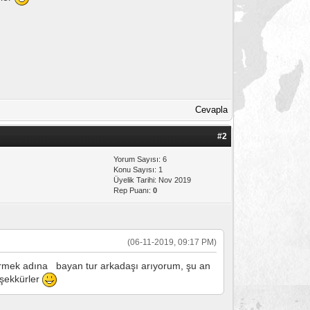
Cevapla
#2
Yorum Sayısı: 6
Konu Sayısı: 1
Üyelik Tarihi: Nov 2019
Rep Puanı:
0
(06-11-2019, 09:17 PM)
tirmek adına bayan tur arkadaşı arıyorum, şu an
teşekkürler