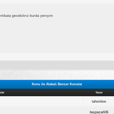
rtıbata gecebılırız burda yenıyım
Konu ile Alakalı Benzer Konular
lar
Yazar
tahsinitoo
beypazarli06