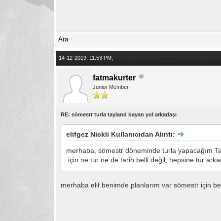
Ara
14-12-2019, 11:53 PM,
fatmakurter
Junior Member
RE: sömestr turla tayland bayan yol arkadaşı
elifgez Nickli Kullanıcıdan Alıntı:
merhaba, sömestr döneminde turla yapacağım Tayl
için ne tur ne de tarih belli değil, hepsine tur ark
merhaba elif benimde planlarım var sömestr için b