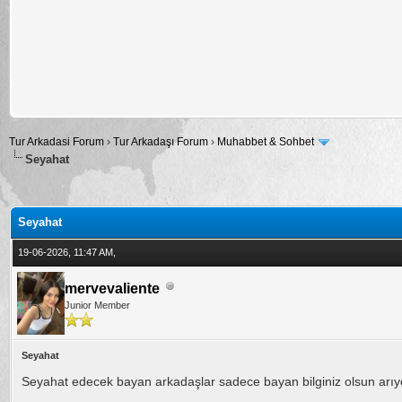
Tur Arkadasi Forum
›
Tur Arkadaşı Forum
›
Muhabbet & Sohbet
Seyahat
alama: 0
Seyahat
19-06-2026, 11:47 AM,
mervevaliente
Junior Member
Seyahat
Seyahat edecek bayan arkadaşlar sadece bayan bilginiz olsun arı