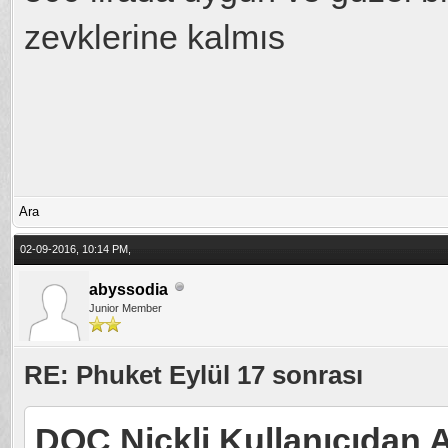
zevklerine kalmıs
Ara
02-09-2016, 10:14 PM,
abyssodia
Junior Member
RE: Phuket Eylül 17 sonrası
DOC Nickli Kullanıcıdan A