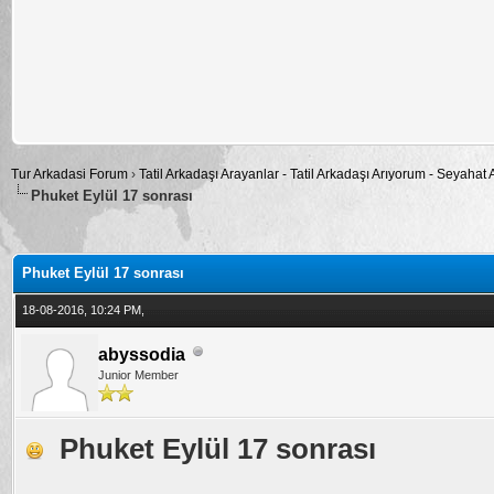
Tur Arkadasi Forum
›
Tatil Arkadaşı Arayanlar - Tatil Arkadaşı Arıyorum - Seyahat
Phuket Eylül 17 sonrası
alama: 0
Phuket Eylül 17 sonrası
18-08-2016, 10:24 PM,
abyssodia
Junior Member
Phuket Eylül 17 sonrası