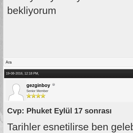
bekliyorum
Ara
19-08-2016, 12:18 PM,
gezginboy
Senior Member
Cvp: Phuket Eylül 17 sonrası
Tarihler esnetilirse ben geleb