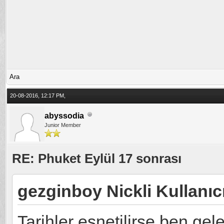
Ara
20-08-2016, 12:17 PM,
abyssodia
Junior Member
RE: Phuket Eylül 17 sonrası
gezginboy Nickli Kullanıc
Tarihler esnetilirse ben gele