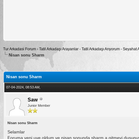
Tur Arkadasi Forum
›
Tatil Arkadaşı Arayanlar - Tatil Arkadaşı Arıyorum - Seyahat
Nisan sonu Sharm
alama: 5
Nisan sonu Sharm
07-04-2024, 08:53 AM,
Saw
Junior Member
Nisan sonu Sharm
Selamlar
Foruma yeni uye oldum ve nisan sonunda sharm a gitmeyi dusunu