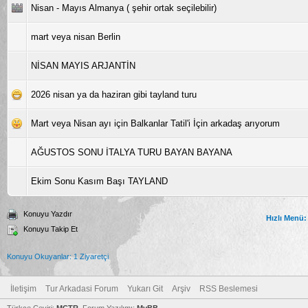
Nisan - Mayıs Almanya ( şehir ortak seçilebilir)
mart veya nisan Berlin
NİSAN MAYIS ARJANTİN
2026 nisan ya da haziran gibi tayland turu
Mart veya Nisan ayı için Balkanlar Tatil'i İçin arkadaş arıyorum
AĞUSTOS SONU İTALYA TURU BAYAN BAYANA
Ekim Sonu Kasım Başı TAYLAND
Konuyu Yazdır
Hızlı Menü:
Konuyu Takip Et
Konuyu Okuyanlar: 1 Ziyaretçi
İletişim
Tur Arkadasi Forum
Yukarı Git
Arşiv
RSS Beslemesi
Türkçe Çeviri:
MCTR
, Forum Yazılımı:
MyBB