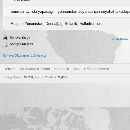
temmuz ayında yapacagım yunnaıistan seyahatı için seyahat arkadaşı
Araç ile Yunanistan, Dedeağaç, Selanik, Halkidiki Turu
Konuyu Yazdır
Hızlı Menü:
Konuyu Takip Et
Konuyu Okuyanlar: 1 Ziyaretçi
İletişim
Tur Arkadasi Forum
Yukarı Git
Arşiv
RSS Beslemesi
Türkçe Çeviri:
MCTR
, Forum Yazılımı:
MyBB