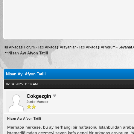
Tur Arkadasi Forum
›
Tatil Arkadaşı Arayanlar - Tatil Arkadaşı Arıyorum - Seyahat
Nisan Ayı Afyon Tatili
alama: 0
Nisan Ayı Afyon Tatili
02-04-2025, 11:07 AM,
Cokgezgin
Junior Member
Nisan Ayı Afyon Tatili
Merhaba herkese, bu ay herhangi bir haftasonu İstanbul'dan arabayl
istemediğimden gezmeyi seven kafa dengi bir arkadaş arıyorum. Y