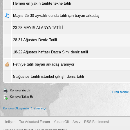
Hemen en yakın tarihte tekne tatili
Mayıs 25-30 ayvalık cunda tatili için bayan arkadaş
23-28 MAYIS ALANYA TATİLİ
28-31 Ağustos Deniz Tatili
18-22 Ağustos haftası Datça Simi deniz tatili
Fethiye tatili bayan arkadaş aranıyor
5 ağustos tarihli istanbul çıkışlı deniz tatili
Konuyu Yazdır
Hızlı Menü:
Konuyu Takip Et
Konuyu Okuyanlar: 1 Ziyaretçi
İletişim
Tur Arkadasi Forum
Yukarı Git
Arşiv
RSS Beslemesi
Türkçe Çeviri:
MCTR
, Forum Yazılımı:
MyBB