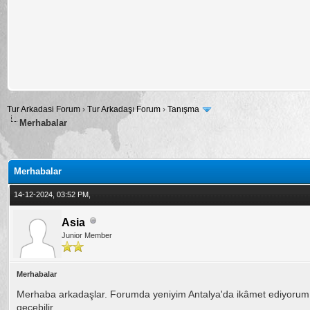
Tur Arkadasi Forum
›
Tur Arkadaşı Forum
›
Tanışma
Merhabalar
alama: 0
Merhabalar
14-12-2024, 03:52 PM,
Asia
Junior Member
Merhabalar
Merhaba arkadaşlar. Forumda yeniyim Antalya'da ikâmet ediyorum kız
geçebilir.