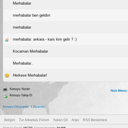
Merhabalar
merhabalar ben geldim
merhabalar
merhabalar. ankara - kars kim gelir ? :)
Kocaman Merhabalar
Merhabalar..
Herkese Merhabalar!
Konuyu Yazdır
Hızlı Menü:
Konuyu Takip Et
Konuyu Okuyanlar: 1 Ziyaretçi
İletişim
Tur Arkadasi Forum
Yukarı Git
Arşiv
RSS Beslemesi
Türkçe Çeviri:
MCTR
, Forum Yazılımı:
MyBB