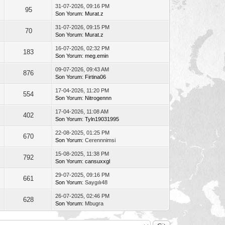
31-07-2026, 09:16 PM
95
Son Yorum
:
Murat.z
31-07-2026, 09:15 PM
70
Son Yorum
:
Murat.z
16-07-2026, 02:32 PM
183
Son Yorum
:
meg.emin
09-07-2026, 09:43 AM
876
Son Yorum
:
Firtina06
17-04-2026, 11:20 PM
554
Son Yorum
:
Nitrogennn
17-04-2026, 11:08 AM
402
Son Yorum
:
Tyln19031995
22-08-2025, 01:25 PM
670
Son Yorum
: Cerennnimsi
15-08-2025, 11:38 PM
792
Son Yorum
:
cansuxxgl
29-07-2025, 09:16 PM
661
Son Yorum
: Saygılı48
26-07-2025, 02:46 PM
628
Son Yorum
: Mbugra