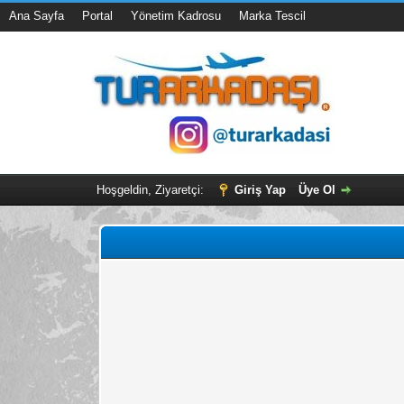
Ana Sayfa
Portal
Yönetim Kadrosu
Marka Tescil
Hoşgeldin, Ziyaretçi:
Giriş Yap
Üye Ol