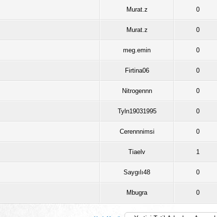
Murat.z
0
Murat.z
0
meg.emin
0
Firtina06
0
Nitrogennn
0
Tyln19031995
0
Cerennnimsi
0
Tiaelv
1
Saygılı48
0
Mbugra
0