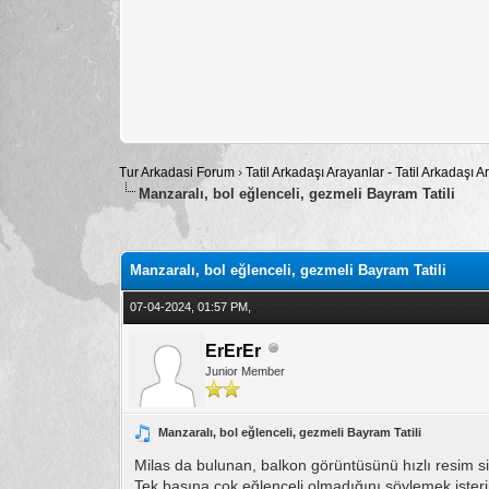
Tur Arkadasi Forum
›
Tatil Arkadaşı Arayanlar - Tatil Arkadaşı
Manzaralı, bol eğlenceli, gezmeli Bayram Tatili
Toplam: 0 Oy - Ortalama: 0
1
2
3
4
5
Manzaralı, bol eğlenceli, gezmeli Bayram Tatili
07-04-2024, 01:57 PM,
ErErEr
Junior Member
Manzaralı, bol eğlenceli, gezmeli Bayram Tatili
Milas da bulunan, balkon görüntüsünü hızlı resim s
Tek başına çok eğlenceli olmadığını söylemek isterim