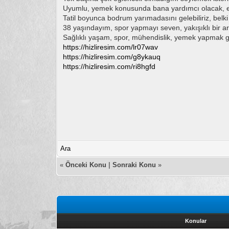
Uyumlu, yemek konusunda bana yardımcı olacak, eğ
Tatil boyunca bodrum yarımadasını gelebiliriz, belki İ
38 yaşındayım, spor yapmayı seven, yakışıklı bir a
Sağlıklı yaşam, spor, mühendislik, yemek yapmak gib
https://hizliresim.com/lr07wav
https://hizliresim.com/g8ykauq
https://hizliresim.com/ri8hgfd
Ara
«
Önceki Konu
|
Sonraki Konu
»
Konular