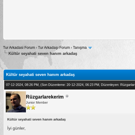
Tur Arkadasi Forum
›
Tur Arkadaşı Forum
›
Tanışma
Kültür seyahati seven hanım arkadaş
alama: 0
Kültür seyahati seven hanım arkadaş
07-12-2024, 08:26 PM,
(Son Düzenleme: 20-12-2024, 06:23 PM, Düzenleyen:
Rüzgarlar
Rüzgarlarekerim
Junior Member
Kültür seyahati seven hanım arkadaş
İyi günler,