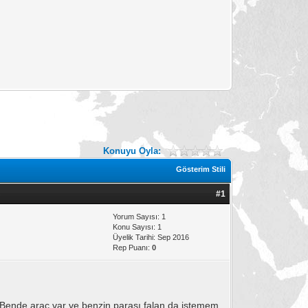
Konuyu Oyla:
Gösterim Stili
#1
Yorum Sayısı: 1
Konu Sayısı: 1
Üyelik Tarihi: Sep 2016
Rep Puanı:
0
. Bende araç var ve benzin parası falan da istemem.