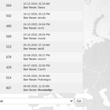
22-12-2025, 02:10 AM
564
Son Yorum
: Slawa
18-12-2025, 02:13 PM
502
Son Yorum
: dendio
24-10-2025, 04:04 PM
490
Son Yorum
: slc41
23-10-2025, 09:55 PM
569
Son Yorum
: mustix
20-10-2025, 07:19 AM
523
Son Yorum
:
slc41
20-08-2025, 09:27 PM
678
Son Yorum
: sinoo3
04-07-2025, 02:05 PM
429
Son Yorum
: Can41
03-06-2025, 04:06 AM
614
Son Yorum
: Psikologce
09-05-2025, 11:32 AM
807
Son Yorum
:
Mustafadlgn