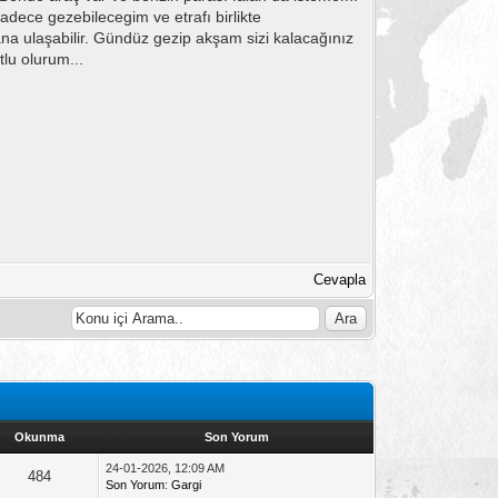
sadece gezebilecegim ve etrafı birlikte
bana ulaşabilir. Gündüz gezip akşam sizi kalacağınız
tlu olurum...
Cevapla
Okunma
Son Yorum
24-01-2026, 12:09 AM
484
Son Yorum
:
Gargi