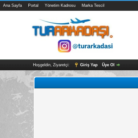
Ana Sayfa
Portal
Yönetim Kadrosu
Marka Tescil
Hoşgeldin, Ziyaretçi:
Giriş Yap
Üye Ol