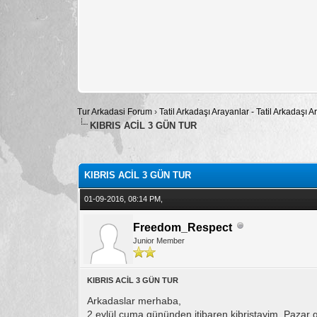
Tur Arkadasi Forum
›
Tatil Arkadaşı Arayanlar - Tatil Arkadaşı
KIBRIS ACİL 3 GÜN TUR
Toplam: 0 Oy - Ortalama: 0
1
2
3
4
5
KIBRIS ACİL 3 GÜN TUR
01-09-2016, 08:14 PM,
Freedom_Respect
Junior Member
KIBRIS ACİL 3 GÜN TUR
Arkadaslar merhaba,
2 eylül cuma gününden itibaren kibristayim. Pazar 