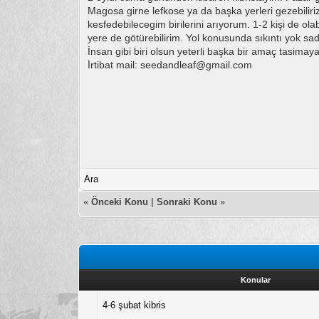
Magosa girne lefkose ya da başka yerleri gezebiliriz
kesfedebilecegim birilerini arıyorum. 1-2 kişi de ol
yere de götürebilirim. Yol konusunda sıkıntı yok sade
İnsan gibi biri olsun yeterli başka bir amaç tasimay
İrtibat mail: seedandleaf@gmail.com
Ara
«
Önceki Konu
|
Sonraki Konu
»
Konular
4-6 şubat kibris