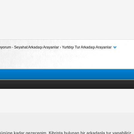
 Arıyorum - Seyahat Arkadaşı Arayanlar
›
Yurtdışı Tur Arkadaşı Arayanlar
gününe kadar gezecegim. Kibrista bulunan bir arkadaşla tur yapabiliriz