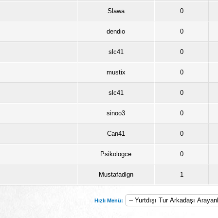
Slawa
0
dendio
0
slc41
0
mustix
0
slc41
0
sinoo3
0
Can41
0
Psikologce
0
Mustafadlgn
1
Hızlı Menü: