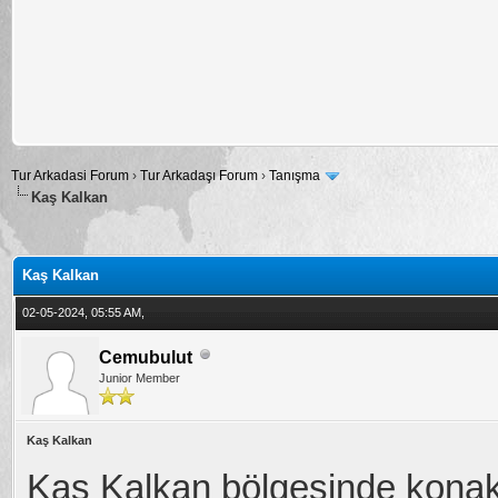
Tur Arkadasi Forum
›
Tur Arkadaşı Forum
›
Tanışma
Kaş Kalkan
alama: 5
Kaş Kalkan
02-05-2024, 05:55 AM,
Cemubulut
Junior Member
Kaş Kalkan
Kaş Kalkan bölgesinde kona