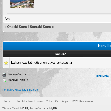
Ara
«
Önceki Konu
|
Sonraki Konu
»
Konu ile
Konular
kalkan Kaş tatil düşünen bayan arkadaşlar
Konuyu Yazdır
Hızlı Menü:
Konuyu Takip Et
Konuyu Okuyanlar: 1 Ziyaretçi
İletişim
Tur Arkadasi Forum
Yukarı Git
Arşiv
RSS Beslemesi
Türkçe Çeviri:
MCTR
, Forum Yazılımı:
MyBB