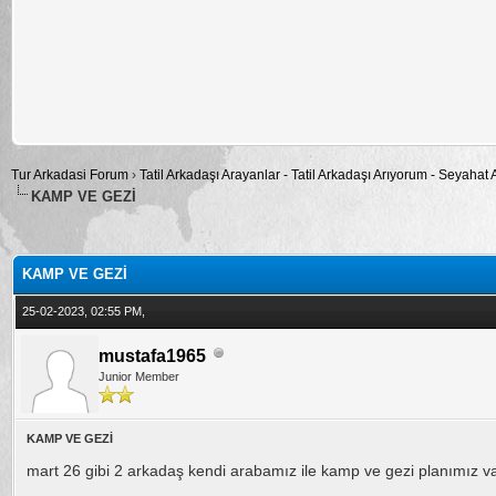
Tur Arkadasi Forum
›
Tatil Arkadaşı Arayanlar - Tatil Arkadaşı Arıyorum - Seyahat
KAMP VE GEZİ
alama: 0
KAMP VE GEZİ
25-02-2023, 02:55 PM,
mustafa1965
Junior Member
KAMP VE GEZİ
mart 26 gibi 2 arkadaş kendi arabamız ile kamp ve gezi planımız va