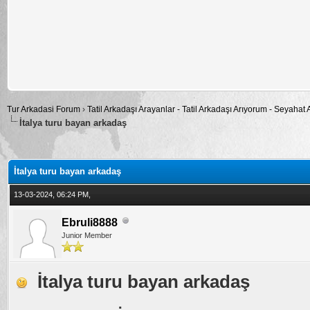
Tur Arkadasi Forum
›
Tatil Arkadaşı Arayanlar - Tatil Arkadaşı Arıyorum - Seyahat
İtalya turu bayan arkadaş
alama: 0
İtalya turu bayan arkadaş
13-03-2024, 06:24 PM,
Ebruli8888
Junior Member
İtalya turu bayan arkadaş