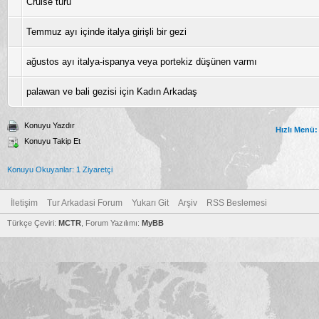
Cruise turu
Temmuz ayı içinde italya girişli bir gezi
ağustos ayı italya-ispanya veya portekiz düşünen varmı
palawan ve bali gezisi için Kadın Arkadaş
Konuyu Yazdır
Hızlı Menü:
Konuyu Takip Et
Konuyu Okuyanlar: 1 Ziyaretçi
İletişim
Tur Arkadasi Forum
Yukarı Git
Arşiv
RSS Beslemesi
Türkçe Çeviri:
MCTR
, Forum Yazılımı:
MyBB