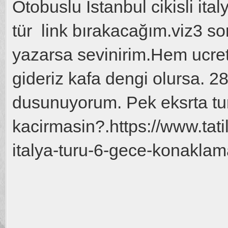
Otobuslu İstanbul cikisli ita
tür link bırakacağım.viz3 s
yazarsa sevinirim.Hem ucre
gideriz kafa dengi olursa. 2
dusunuyorum. Pek eksrta turd
kacirmasin?.https://www.tat
italya-turu-6-gece-konakla