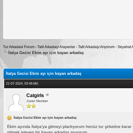
Tur Arkadasi Forum
›
Tatil Arkadaşı Arayanlar - Tatil Arkadaşı Arıyorum - Seyahat
İtalya Gezisi Ekim ayı için bayan arkadaş
alama: 0
İtalya Gezisi Ekim ayı için bayan arkadaş
21-07-2024, 03:49 AM,
Catgirls
Junior Member
İtalya Gezisi Ekim ayı için bayan arkadaş
Ekim ayında İtalya’ya gitmeyi planlıyorum henüz tur şirketine kara
gitmek isteyen bir bayan arkadaş arıyorum.