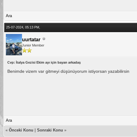
Ara
25-07-2024, 05:13 PM,
uurtatar
Junior Member
Cvp: İtalya Gezisi Ekim ayı için bayan arkadaş
Benimde vizem var gitmeyi düşünüyorum istiyorsan yazabilirsin
Ara
«
Önceki Konu
|
Sonraki Konu
»