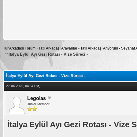
Tur Arkadasi Forum
›
Tatil Arkadaşı Arayanlar - Tatil Arkadaşı Arıyorum - Seyahat
İtalya Eylül Ayı Gezi Rotası - Vize Süreci -
alama: 0
İtalya Eylül Ayı Gezi Rotası - Vize Süreci -
27-04-2025, 04:54 PM,
Legolas
Junior Member
İtalya Eylül Ayı Gezi Rotası - Vize S