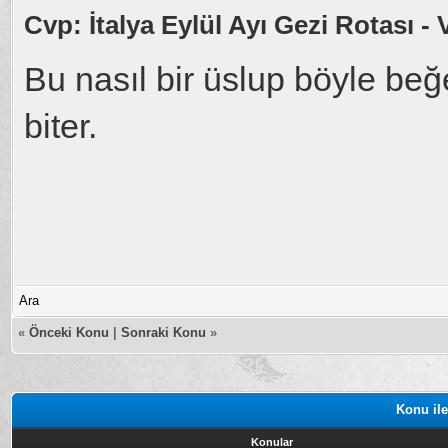
Cvp: İtalya Eylül Ayı Gezi Rotası - 
Bu nasıl bir üslup böyle b
biter.
Ara
«
Önceki Konu
|
Sonraki Konu
»
Konu ile
Konular