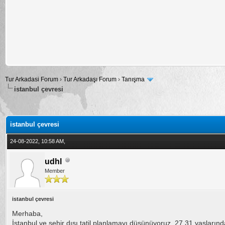
Tur Arkadasi Forum
›
Tur Arkadaşı Forum
›
Tanışma
istanbul çevresi
alama: 0
istanbul çevresi
24-08-2022, 10:58 AM,
udhl
Member
istanbul çevresi
Merhaba,
İstanbul ve şehir dışı tatil planlamayı düşünüyoruz. 27 31 yaslarında 