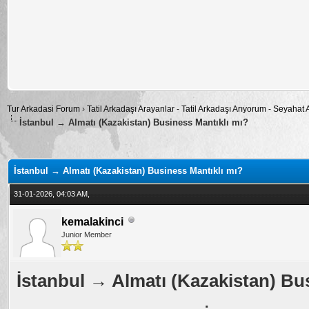
Tur Arkadasi Forum
›
Tatil Arkadaşı Arayanlar - Tatil Arkadaşı Arıyorum - Seyahat
İstanbul → Almatı (Kazakistan) Business Mantıklı mı?
alama: 0
İstanbul → Almatı (Kazakistan) Business Mantıklı mı?
31-01-2026, 04:03 AM,
kemalakinci
Junior Member
İstanbul → Almatı (Kazakistan) Bu