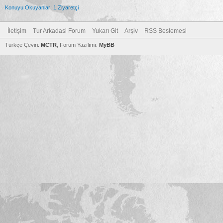
Konuyu Okuyanlar: 1 Ziyaretçi
İletişim
Tur Arkadasi Forum
Yukarı Git
Arşiv
RSS Beslemesi
Türkçe Çeviri:
MCTR
, Forum Yazılımı:
MyBB