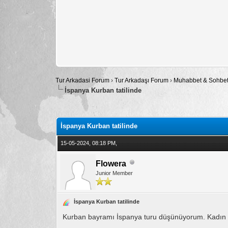
Tur Arkadasi Forum
›
Tur Arkadaşı Forum
›
Muhabbet & Sohbe
İspanya Kurban tatilinde
Toplam: 0 Oy - Ortalama: 0
1
2
3
4
5
İspanya Kurban tatilinde
15-05-2024, 08:18 PM,
Flowera
Junior Member
İspanya Kurban tatilinde
Kurban bayramı İspanya turu düşünüyorum. Kadın ar