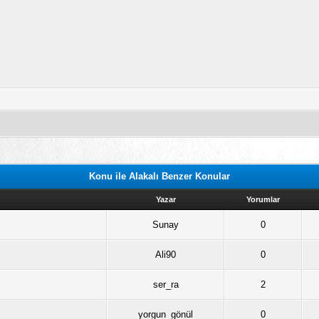
Konu ile Alakalı Benzer Konular
Yazar
Yorumlar
Sunay
0
Ali90
0
ser_ra
2
yorgun_gönül
0