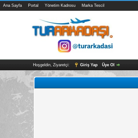
Ana Sayfa
Portal
Yönetim Kadrosu
Marka Tescil
Hoşgeldin, Ziyaretçi:
Giriş Yap
Üye Ol