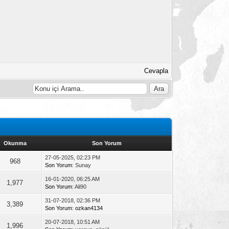
Cevapla
Okunma
Son Yorum
27-05-2025, 02:23 PM
968
Son Yorum
: Sunay
16-01-2020, 06:25 AM
1,977
Son Yorum
: Ali90
31-07-2018, 02:36 PM
3,389
Son Yorum
:
ozkan4134
20-07-2018, 10:51 AM
1,996