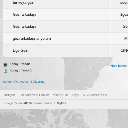
tur veya gezi
scor
Gezi arkadaşı
1gez
Gezi arkadaşı
Se
gezi arkadaşı arıyorum
M
Ege Gezi
CIN
Konuyu Yazdır
Hızlı Menü:
Konuyu Takip Et
Konuyu Okuyanlar: 1 Ziyaretçi
İletişim
Tur Arkadasi Forum
Yukarı Git
Arşiv
RSS Beslemesi
Türkçe Çeviri:
MCTR
, Forum Yazılımı:
MyBB