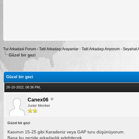
Tur Arkadasi Forum
›
Tatil Arkadaşı Arayanlar - Tatil Arkadaşı Arıyorum - Seyahat
Güzel bir gezi
alama: 0
Güzel bir gezi
26-10-2022, 08:36 PM,
Canex06
Junior Member
Güzel bir gezi
Kasımın 15-25 gibi Karadeniz veya GAP turu düşünüyorum.
Bana bu gezide arkadaşlık edebilecek.