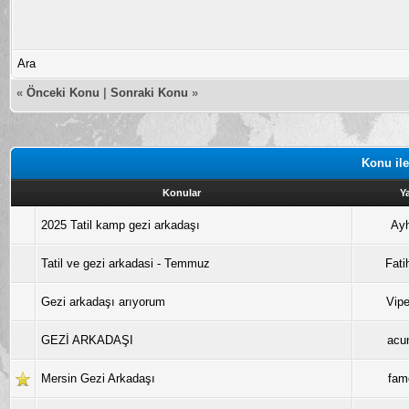
Ara
«
Önceki Konu
|
Sonraki Konu
»
Konu ile
Konular
Y
2025 Tatil kamp gezi arkadaşı
Ay
Tatil ve gezi arkadasi - Temmuz
Fati
Gezi arkadaşı arıyorum
Vip
GEZİ ARKADAŞI
acu
Mersin Gezi Arkadaşı
fa