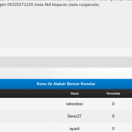
işim 05325271220 insta Akif başaran yada ruzgarustu
Konu ile Alakalı Benzer Konular
Yazar
Yorumlar
tahsinitoo
0
Deniz27
0
ayasli
0