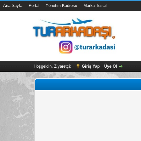
Ana Sayfa
Portal
Yönetim Kadrosu
Marka Tescil
Hoşgeldin, Ziyaretçi:
Giriş Yap
Üye Ol