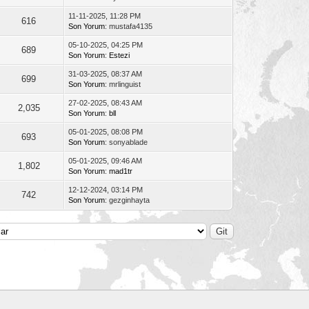
11-11-2025, 11:28 PM
616
Son Yorum
: mustafa4135
05-10-2025, 04:25 PM
689
Son Yorum
:
Estezi
31-03-2025, 08:37 AM
699
Son Yorum
: mrlinguist
27-02-2025, 08:43 AM
2,035
Son Yorum
:
bll
05-01-2025, 08:08 PM
693
Son Yorum
: sonyablade
05-01-2025, 09:46 AM
1,802
Son Yorum
:
mad1tr
12-12-2024, 03:14 PM
742
Son Yorum
: gezginhayta