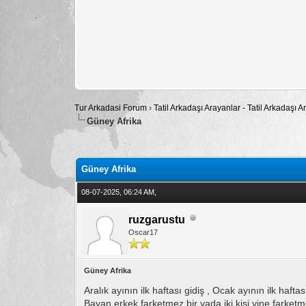
Tur Arkadasi Forum
›
Tatil Arkadaşı Arayanlar - Tatil Arkadaşı
Güney Afrika
Toplam: 0 Oy - Ortalama: 0
1
2
3
4
5
Güney Afrika
08-07-2025, 06:24 AM,
ruzgarustu
Oscar17
Güney Afrika
Aralık ayının ilk haftası gidiş , Ocak ayının ilk ha
Bayan erkek farketmez bir yada iki kişi yine farke