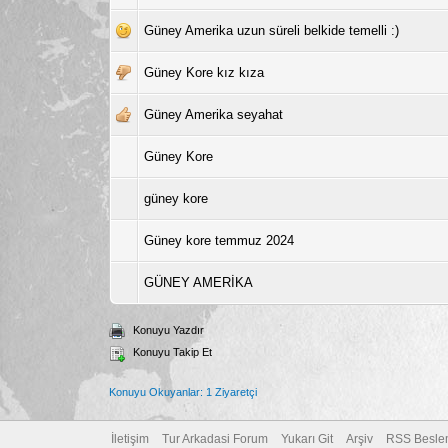
Güney Amerika uzun süreli belkide temelli :)
Güney Kore kız kıza
Güney Amerika seyahat
Güney Kore
güney kore
Güney kore temmuz 2024
GÜNEY AMERİKA
Konuyu Yazdır
Konuyu Takip Et
Konuyu Okuyanlar: 1 Ziyaretçi
İletişim
Tur Arkadasi Forum
Yukarı Git
Arşiv
RSS Besle