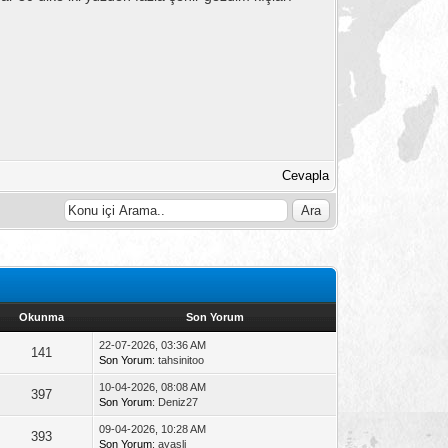
Cevapla
Okunma
Son Yorum
22-07-2026, 03:36 AM
141
Son Yorum
: tahsinitoo
10-04-2026, 08:08 AM
397
Son Yorum
: Deniz27
09-04-2026, 10:28 AM
393
Son Yorum
: ayasli