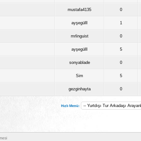
mustafa4135
0
ayşegülll
1
mrlinguist
0
ayşegülll
5
sonyablade
0
Sim
5
gezginhayta
0
Hızlı Menü:
mesi