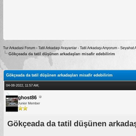
Tur Arkadasi Forum
›
Tatil Arkadaşı Arayanlar - Tatil Arkadaşı Arıyorum - Seyahat
Gökçeada da tatil düşünen arkadaşları misafir edebilirim
alama: 0
Gökçeada da tatil düşünen arkadaşları misafir edebilirim
04-08-2022, 11:57 AM,
ghost86
Junior Member
Gökçeada da tatil düşünen arkadaşl