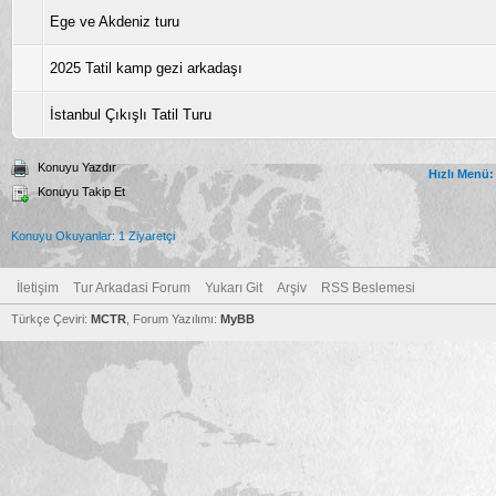
Ege ve Akdeniz turu
2025 Tatil kamp gezi arkadaşı
İstanbul Çıkışlı Tatil Turu
Konuyu Yazdır
Hızlı Menü:
Konuyu Takip Et
Konuyu Okuyanlar: 1 Ziyaretçi
İletişim
Tur Arkadasi Forum
Yukarı Git
Arşiv
RSS Beslemesi
Türkçe Çeviri:
MCTR
, Forum Yazılımı:
MyBB