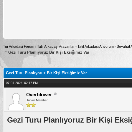
Tur Arkadasi Forum
›
Tatil Arkadaşı Arayanlar - Tatil Arkadaşı Arıyorum - Seyahat
Gezi Turu Planlıyoruz Bir Kişi Eksiğimiz Var
alama: 0
Gezi Turu Planlıyoruz Bir Kişi Eksiğimiz Var
07-04-2024, 02:17 PM,
Overblower
Junior Member
Gezi Turu Planlıyoruz Bir Kişi Eksi