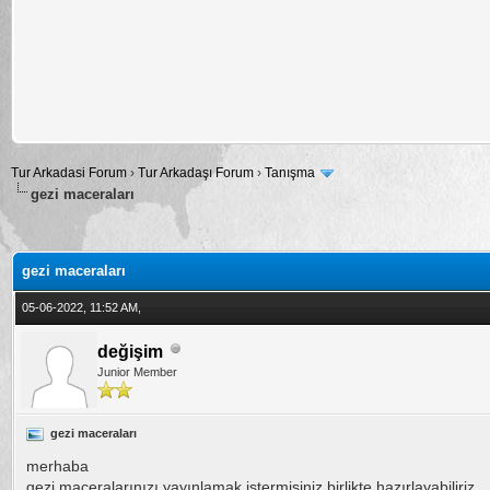
Tur Arkadasi Forum
›
Tur Arkadaşı Forum
›
Tanışma
gezi maceraları
alama: 0
gezi maceraları
05-06-2022, 11:52 AM,
değişim
Junior Member
gezi maceraları
merhaba
gezi maceralarınızı yayınlamak istermisiniz birlikte hazırlayabiliriz