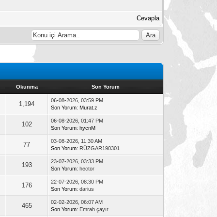
Cevapla
Okunma
Son Yorum
06-08-2026, 03:59 PM
1,194
Son Yorum
:
Murat.z
06-08-2026, 01:47 PM
102
Son Yorum
:
hycnM
03-08-2026, 11:30 AM
77
Son Yorum
: RÜZGAR190301
23-07-2026, 03:33 PM
193
Son Yorum
: hector
22-07-2026, 08:30 PM
176
Son Yorum
: darius
02-02-2026, 06:07 AM
465
Son Yorum
: Emrah çayır