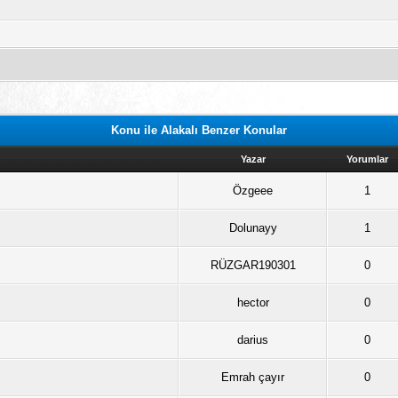
Konu ile Alakalı Benzer Konular
Yazar
Yorumlar
Özgeee
1
Dolunayy
1
RÜZGAR190301
0
hector
0
darius
0
Emrah çayır
0