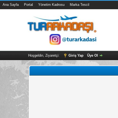
Ana Sayfa
Portal
Yönetim Kadrosu
Marka Tescil
Hoşgeldin, Ziyaretçi:
Giriş Yap
Üye Ol