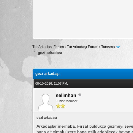
Tur Arkadasi Forum
›
Tur Arkadaşı Forum
›
Tanışma
gezi arkadaşı
Toplam: 1 Oy - Ortalama: 2
1
2
3
4
5
gezi arkadaşı
08-10-2016, 11:07 PM,
selimhan
Junior Member
gezi arkadaşı
Arkadaşlar merhaba. Fırsat buldukça gezmeyi seven
bana ait olmak üzere bana eşlik edebilecek bayan a