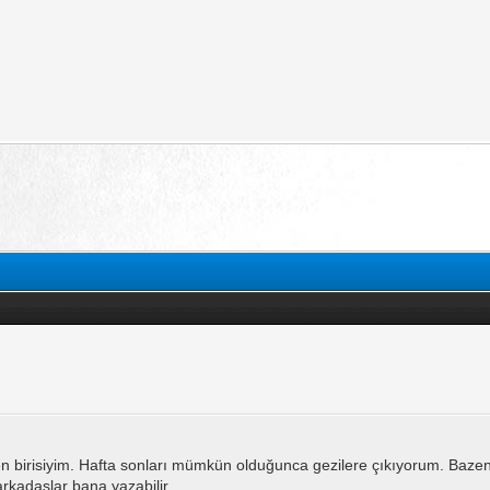
 birisiyim. Hafta sonları mümkün olduğunca gezilere çıkıyorum. Bazen 
rkadaşlar bana yazabilir.