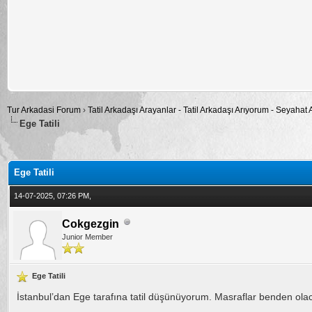
Tur Arkadasi Forum
›
Tatil Arkadaşı Arayanlar - Tatil Arkadaşı Arıyorum - Seyahat
Ege Tatili
alama: 0
Ege Tatili
14-07-2025, 07:26 PM,
Cokgezgin
Junior Member
Ege Tatili
İstanbul’dan Ege tarafına tatil düşünüyorum. Masraflar benden olac