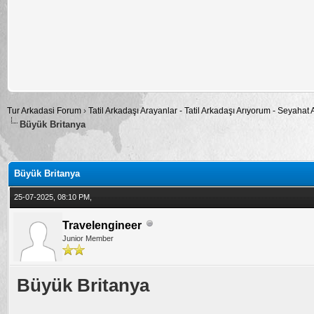
Tur Arkadasi Forum
›
Tatil Arkadaşı Arayanlar - Tatil Arkadaşı Arıyorum - Seyahat
Büyük Britanya
alama: 0
Büyük Britanya
25-07-2025, 08:10 PM,
Travelengineer
Junior Member
Büyük Britanya