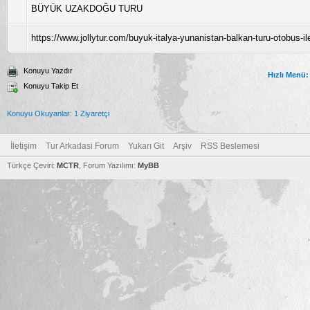
BÜYÜK UZAKDOĞU TURU
https://www.jollytur.com/buyuk-italya-yunanistan-balkan-turu-otobus-i
Konuyu Yazdır
Hızlı Menü:
Konuyu Takip Et
Konuyu Okuyanlar: 1 Ziyaretçi
İletişim
Tur Arkadasi Forum
Yukarı Git
Arşiv
RSS Beslemesi
Türkçe Çeviri:
MCTR
, Forum Yazılımı:
MyBB