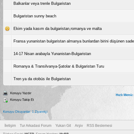
Balkanlar veya trenle Bulgaristan
Bulgaristan sunny beach
Ekim yada kasım da bulgaristan,romanya ve malta
Fransa yunanistan bulgaristan almanya bunlardan birini düşünen sad
14-17 Nisan arabayla Yunanistan-Bulgaristan
Romanya & Transilvanya-Şatolar & Bulgaristan Turu
Tren ya da otobüs ile Bulgaristan
Konuyu Yazdır
Hızlı Menü:
Konuyu Takip Et
Konuyu Okuyanlar: 1 Ziyaretçi
İletişim
Tur Arkadasi Forum
Yukarı Git
Arşiv
RSS Beslemesi
Türkçe Çeviri:
MCTR
, Forum Yazılımı:
MyBB