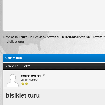
Tur Arkadasi Forum
›
Tatil Arkadaşı Arayanlar - Tatil Arkadaşı Arıyorum - Seyahat
bisiklet turu
alama: 0
bisiklet turu
03-07-2017, 12:22 PM,
senersener
Junior Member
bisiklet turu