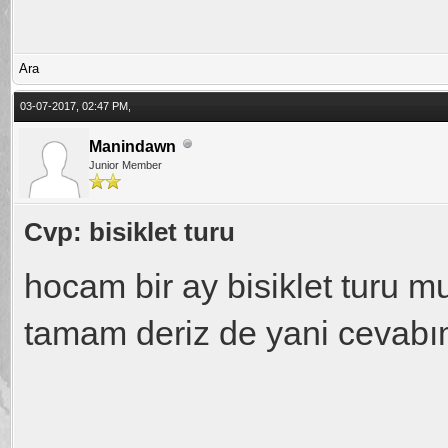
Ara
03-07-2017, 02:47 PM,
Manindawn
Junior Member
Cvp: bisiklet turu
hocam bir ay bisiklet turu mu
tamam deriz de yani cevabım