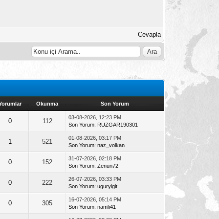
Cevapla
Yorumlar
Okunma
Son Yorum
03-08-2026, 12:23 PM
0
112
Son Yorum
:
RÜZGAR190301
01-08-2026, 03:17 PM
1
521
Son Yorum
:
naz_volkan
31-07-2026, 02:18 PM
0
152
Son Yorum
:
Zenun72
26-07-2026, 03:33 PM
0
222
Son Yorum
:
uguryigit
16-07-2026, 05:14 PM
0
305
Son Yorum
:
namlı41