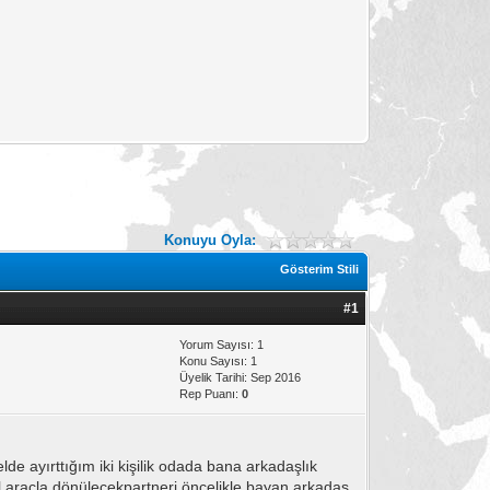
Konuyu Oyla:
Gösterim Stili
#1
Yorum Sayısı: 1
Konu Sayısı: 1
Üyelik Tarihi: Sep 2016
Rep Puanı:
0
de ayırttığım iki kişilik odada bana arkadaşlık
zel araçla dönülecekpartneri öncelikle bayan arkadaş