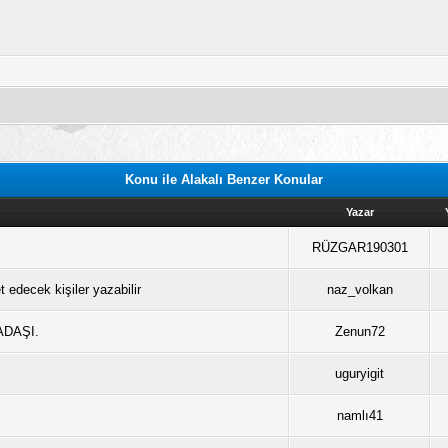
Konu ile Alakalı Benzer Konular
Yazar
RÜZGAR190301
et edecek kişiler yazabilir
naz_volkan
DAŞI.
Zenun72
uguryigit
namlı41