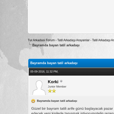
Tur Arkadasi Forum
›
Tatil Arkadaşı Arayanlar - Tatil Arkadaşı
Bayramda bayan tatil arkadaşı
Toplam: 0 Oy - Ortalama: 0
1
2
3
4
5
Bayramda bayan tatil arkadaşı
05-09-2016, 11:32 PM,
Korki
Junior Member
Bayramda bayan tatil arkadaşı
Güzel bir bayram tatili arife günü başlayacak pazar
edecek yeni kişilerle tanışmak istiyorumotelin rezer