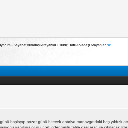
 Arıyorum - Seyahat Arkadaşı Arayanlar
›
Yurtiçi Tatil Arkadaşı Arayanlar
 günü başlayıp pazar günü bitecek antalya manavgatdaki beş yıldızlı otel
vasyonu yapılmış olup ücreti ödenmiştir tatile özel araç ile çıkılacak ö