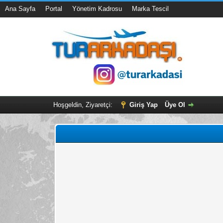
Ana Sayfa
Portal
Yönetim Kadrosu
Marka Tescil
Hoşgeldin, Ziyaretçi:
Giriş Yap
Üye Ol