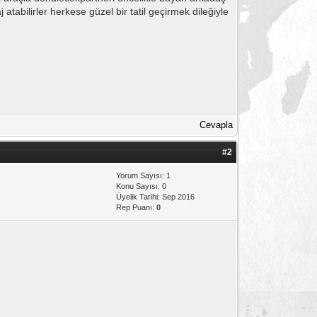
atabilirler herkese güzel bir tatil geçirmek dileğiyle
Cevapla
#2
Yorum Sayısı: 1
Konu Sayısı: 0
Üyelik Tarihi: Sep 2016
Rep Puanı:
0