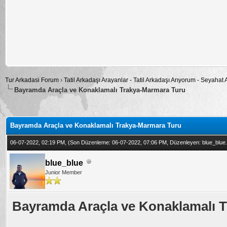
Tur Arkadasi Forum
›
Tatil Arkadaşı Arayanlar - Tatil Arkadaşı Arıyorum - Seyahat
Bayramda Araçla ve Konaklamalı Trakya-Marmara Turu
alama: 0
Bayramda Araçla ve Konaklamalı Trakya-Marmara Turu
06-07-2022, 02:19 PM,
(Son Düzenleme: 06-07-2022, 07:06 PM, Düzenleyen:
blue_blue
blue_blue
Junior Member
Bayramda Araçla ve Konaklamalı 