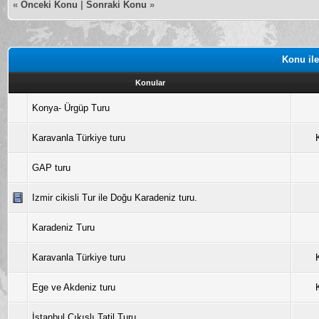
«
Önceki Konu
|
Sonraki Konu
»
Konu ile
Konular
Konya- Ürgüp Turu
Karavanla Türkiye turu
GAP turu
Izmir cikisli Tur ile Doğu Karadeniz turu.
Karadeniz Turu
Karavanla Türkiye turu
Ege ve Akdeniz turu
İstanbul Çıkışlı Tatil Turu