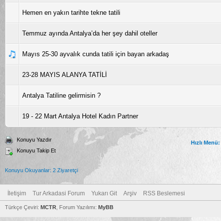
Hemen en yakın tarihte tekne tatili
Temmuz ayında Antalya’da her şey dahil oteller
Mayıs 25-30 ayvalık cunda tatili için bayan arkadaş
23-28 MAYIS ALANYA TATİLİ
Antalya Tatiline gelirmisin ?
19 - 22 Mart Antalya Hotel Kadın Partner
Konuyu Yazdır
Hızlı Menü:
Konuyu Takip Et
Konuyu Okuyanlar: 2 Ziyaretçi
İletişim
Tur Arkadasi Forum
Yukarı Git
Arşiv
RSS Beslemesi
Türkçe Çeviri:
MCTR
, Forum Yazılımı:
MyBB