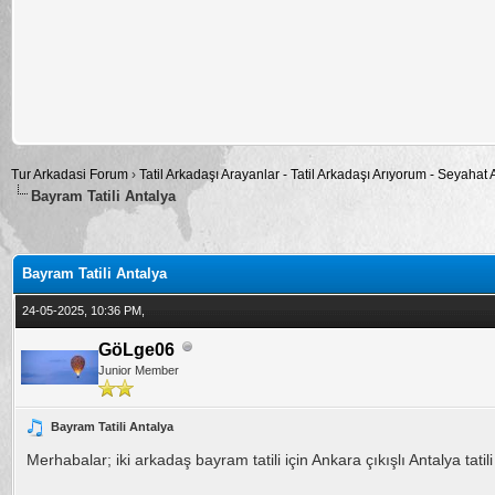
Tur Arkadasi Forum
›
Tatil Arkadaşı Arayanlar - Tatil Arkadaşı Arıyorum - Seyahat
Bayram Tatili Antalya
alama: 0
Bayram Tatili Antalya
24-05-2025, 10:36 PM,
GöLge06
Junior Member
Bayram Tatili Antalya
Merhabalar; iki arkadaş bayram tatili için Ankara çıkışlı Antalya tat