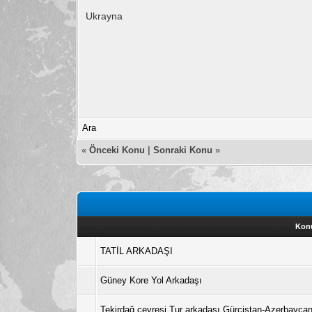
Ukrayna
Ara
«
Önceki Konu
|
Sonraki Konu
»
Kon
TATİL ARKADAŞI
Güney Kore Yol Arkadaşı
Tekirdağ çevresi Tur arkadaşı Gürcistan-Azerbayca