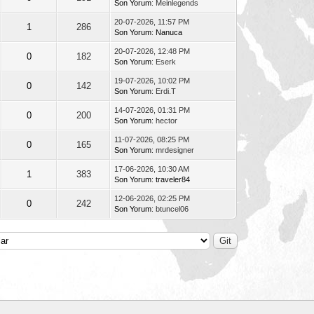
Son Yorum
: Meinlegends
20-07-2026, 11:57 PM
1
286
Son Yorum
:
Nanuca
20-07-2026, 12:48 PM
0
182
Son Yorum
: Eserk
19-07-2026, 10:02 PM
0
142
Son Yorum
: Erdi.T
14-07-2026, 01:31 PM
0
200
Son Yorum
: hector
11-07-2026, 08:25 PM
0
165
Son Yorum
: mrdesigner
17-06-2026, 10:30 AM
1
383
Son Yorum
:
traveler84
12-06-2026, 02:25 PM
0
242
Son Yorum
: btuncel06