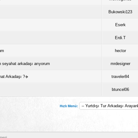
Bukowski123
Eserk
Erdi.T
rum
hector
n seyahat arkadaşı arıyorum
mrdesigner
hat Arkadaşı ?✈️
traveler84
btuncel06
Hızlı Menü:
mesi