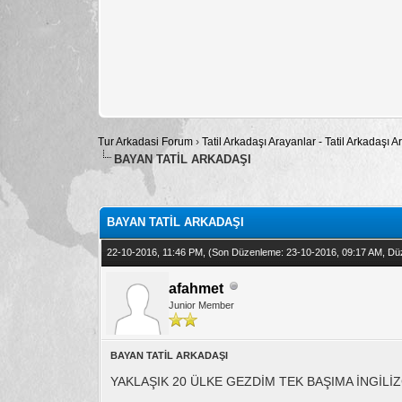
Tur Arkadasi Forum
›
Tatil Arkadaşı Arayanlar - Tatil Arkadaşı
BAYAN TATİL ARKADAŞI
Toplam: 0 Oy - Ortalama: 0
1
2
3
4
5
BAYAN TATİL ARKADAŞI
22-10-2016, 11:46 PM,
(Son Düzenleme: 23-10-2016, 09:17 AM, Dü
afahmet
Junior Member
BAYAN TATİL ARKADAŞI
YAKLAŞIK 20 ÜLKE GEZDİM TEK BAŞIMA İNGİL