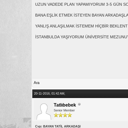
UZUN VADEDE PLAN YAPAMIYORUM 3-5 GÜN SO
BANA EŞLİK ETMEK İSTEYEN BAYAN ARKADAŞLA
YANLIŞ ANLAŞILMAK İSTEMEM HİÇBİR BEKLE
İSTANBULDA YAŞIYORUM ÜNİVERSİTE MEZUN
Ara
20-11-2016, 01:42 AM,
Tatlıbebek
Senior Member
Cvp: BAYAN TATİL ARKADAŞI