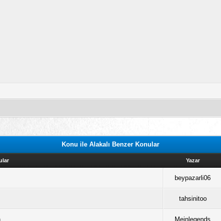
Konu ile Alakalı Benzer Konular
ular
Yazar
beypazarli06
tahsinitoo
n
Meinlegends