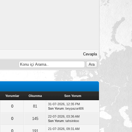
Cevapla
Yorumlar
Okunma
Son Yorum
31-07-2026, 12:35 PM
0
81
Son Yorum
: beypazarli06
22-07-2026, 03:36 AM
0
145
Son Yorum
: tahsinitoo
21-07-2026, 09:31 AM
0
191