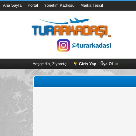
Ana Sayfa
Portal
Yönetim Kadrosu
Marka Tescil
Hoşgeldin, Ziyaretçi:
Giriş Yap
Üye Ol