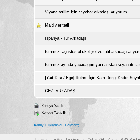
Viyana tatilim için seyahat arkadaşı arıyorum
Maldivler tatil
İspanya - Tur Arkadaşı
temmuz -ağustos phuket yol ve tatil arkadaşı arıyo
temmuz ayında yapacagım yunnaıistan seyahatı içi
[Yurt Dışı / Ege] Rotası İçin Kafa Dengi Kadın Seya
GEZİ ARKADAŞI
Konuyu Yazdır
Konuyu Takip Et
Konuyu Okuyanlar: 1 Ziyaretçi
İletişim
Tur Arkadasi Forum
Yukarı Git
Arşiv
RSS Besle