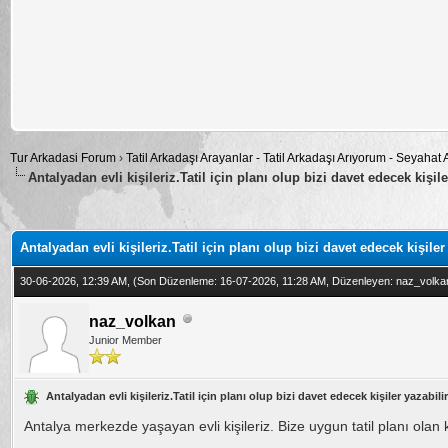
Tur Arkadasi Forum
›
Tatil Arkadaşı Arayanlar - Tatil Arkadaşı Arıyorum - Seyahat
Antalyadan evli kişileriz.Tatil için planı olup bizi davet edecek kişile
alama: 0
Antalyadan evli kişileriz.Tatil için planı olup bizi davet edecek kişiler
30-06-2026, 12:39 AM,
(Son Düzenleme: 16-07-2026, 11:28 AM, Düzenleyen:
naz_volka
naz_volkan
Junior Member
Antalyadan evli kişileriz.Tatil için planı olup bizi davet edecek kişiler yazabilir
Antalya merkezde yaşayan evli kişileriz. Bize uygun tatil planı olan ki