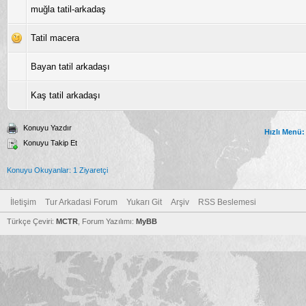
muğla tatil-arkadaş
Tatil macera
Bayan tatil arkadaşı
Kaş tatil arkadaşı
Konuyu Yazdır
Hızlı Menü:
Konuyu Takip Et
Konuyu Okuyanlar: 1 Ziyaretçi
İletişim
Tur Arkadasi Forum
Yukarı Git
Arşiv
RSS Beslemesi
Türkçe Çeviri:
MCTR
, Forum Yazılımı:
MyBB