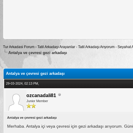
Tur Arkadasi Forum
›
Tatil Arkadaşı Arayanlar - Tatil Arkadaşı Arıyorum - Seyahat
Antalya ve çevresi gezi arkadaşı
alama: 0
Antalya ve çevresi gezi arkadaşı
29-03-2024, 02:13 PM,
ozcanadali81
Junior Member
Antalya ve çevresi gezi arkadaşı
Merhaba. Antalya içi veya çevresi için gezi arkadaşı arıyorum. Günü b