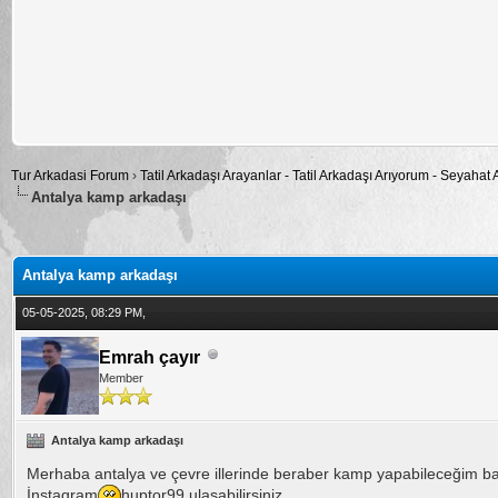
Tur Arkadasi Forum
›
Tatil Arkadaşı Arayanlar - Tatil Arkadaşı Arıyorum - Seyahat
Antalya kamp arkadaşı
alama: 0
Antalya kamp arkadaşı
05-05-2025, 08:29 PM,
Emrah çayır
Member
Antalya kamp arkadaşı
Merhaba antalya ve çevre illerinde beraber kamp yapabileceğim 
İnstagram
huptor99 ulaşabilirsiniz