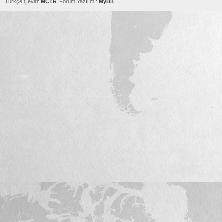
Türkçe Çeviri:
MCTR
, Forum Yazılımı:
MyBB