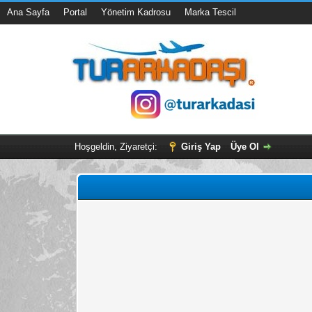
Ana Sayfa
Portal
Yönetim Kadrosu
Marka Tescil
Hoşgeldin, Ziyaretçi:
Giriş Yap
Üye Ol