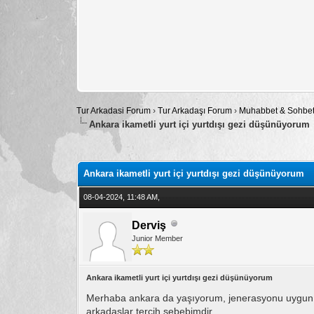
Tur Arkadasi Forum
›
Tur Arkadaşı Forum
›
Muhabbet & Sohbe
Ankara ikametli yurt içi yurtdışı gezi düşünüyorum
Toplam: 1 Oy - Ortalama: 3
1
2
3
4
5
Ankara ikametli yurt içi yurtdışı gezi düşünüyorum
08-04-2024, 11:48 AM,
Derviş
Junior Member
Ankara ikametli yurt içi yurtdışı gezi düşünüyorum
Merhaba ankara da yaşıyorum, jenerasyonu uygun Anka
arkadaşlar tercih sebebimdir.