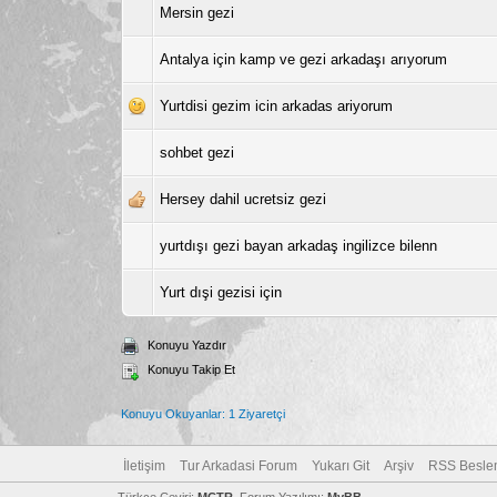
Mersin gezi
Antalya için kamp ve gezi arkadaşı arıyorum
Yurtdisi gezim icin arkadas ariyorum
sohbet gezi
Hersey dahil ucretsiz gezi
yurtdışı gezi bayan arkadaş ingilizce bilenn
Yurt dışi gezisi için
Konuyu Yazdır
Konuyu Takip Et
Konuyu Okuyanlar: 1 Ziyaretçi
İletişim
Tur Arkadasi Forum
Yukarı Git
Arşiv
RSS Besle
Türkçe Çeviri:
MCTR
, Forum Yazılımı:
MyBB