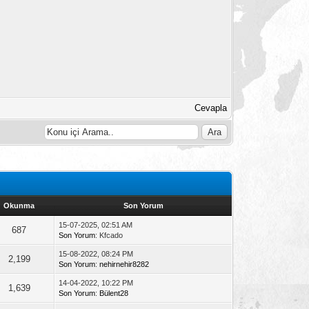
Cevapla
Okunma
Son Yorum
15-07-2025, 02:51 AM
687
Son Yorum
: Kfcado
15-08-2022, 08:24 PM
2,199
Son Yorum
:
nehirnehir8282
14-04-2022, 10:22 PM
1,639
Son Yorum
:
Bülent28