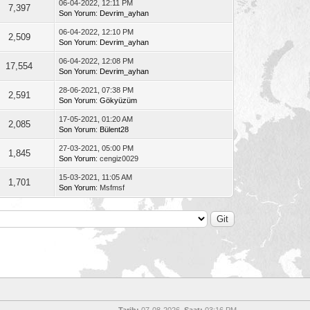
06-04-2022, 12:11 PM
7,397
Son Yorum
:
Devrim_ayhan
06-04-2022, 12:10 PM
2,509
Son Yorum
:
Devrim_ayhan
06-04-2022, 12:08 PM
17,554
Son Yorum
:
Devrim_ayhan
28-06-2021, 07:38 PM
2,591
Son Yorum
:
Gökyüzüm
17-05-2021, 01:20 AM
2,085
Son Yorum
:
Bülent28
27-03-2021, 05:00 PM
1,845
Son Yorum
: cengiz0029
15-03-2021, 11:05 AM
1,701
Son Yorum
: Msfmsf
Tarih:
07-08-2026,
Saat:
03:16 PM