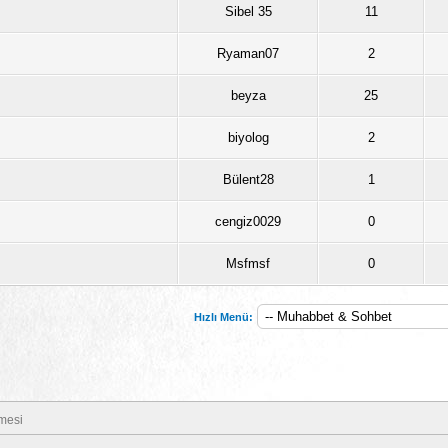
Sibel 35
11
Ryaman07
2
beyza
25
biyolog
2
Bülent28
1
cengiz0029
0
Msfmsf
0
Hızlı Menü:
mesi