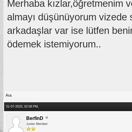
Merhaba kızlar,öğretmenim ve
almayı düşünüyorum vizede 
arkadaşlar var ise lütfen benim
ödemek istemiyorum..
Ara
31-07-2025, 02:08 PM,
BerfinD
Junior Member