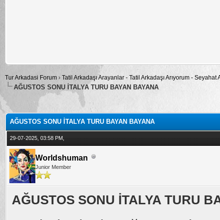
Tur Arkadasi Forum
›
Tatil Arkadaşı Arayanlar - Tatil Arkadaşı Arıyorum - Seyahat
AĞUSTOS SONU İTALYA TURU BAYAN BAYANA
alama: 0
AĞUSTOS SONU İTALYA TURU BAYAN BAYANA
29-07-2025, 03:58 PM,
Worldshuman
Junior Member
AĞUSTOS SONU İTALYA TURU B