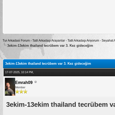
Tur Arkadasi Forum
›
Tatil Arkadaşı Arayanlar - Tatil Arkadaşı Arıyorum - Seyahat
3ekim-13ekim thailand tecrübem var 3. Kez gideceğim
alama: 0
3ekim-13ekim thailand tecrübem var 3. Kez gideceğim
17-07-2025, 10:14 PM,
Emrah09
Member
3ekim-13ekim thailand tecrübem v