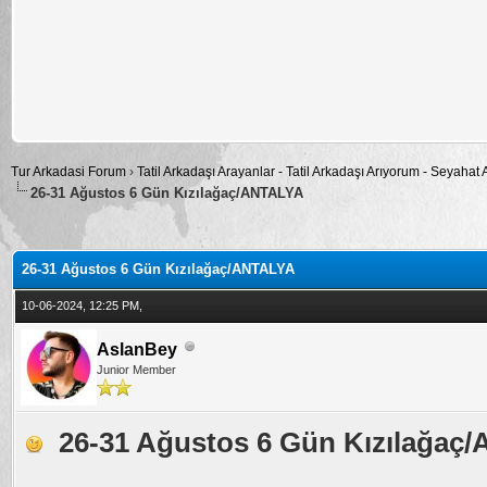
Tur Arkadasi Forum
›
Tatil Arkadaşı Arayanlar - Tatil Arkadaşı Arıyorum - Seyahat
26-31 Ağustos 6 Gün Kızılağaç/ANTALYA
alama: 0
26-31 Ağustos 6 Gün Kızılağaç/ANTALYA
10-06-2024, 12:25 PM,
AslanBey
Junior Member
26-31 Ağustos 6 Gün Kızılağaç