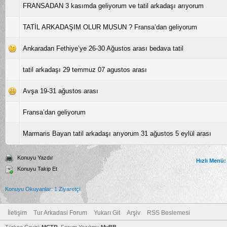
FRANSADAN 3 kasımda geliyorum ve tatil arkadaşı arıyorum
TATİL ARKADAŞIM OLUR MUSUN ? Fransa’dan geliyorum
Ankaradan Fethiye’ye 26-30 Ağustos arası bedava tatil
tatil arkadaşı 29 temmuz 07 agustos arası
Avşa 19-31 ağustos arası
Fransa’dan geliyorum
Marmaris Bayan tatil arkadaşı arıyorum 31 ağustos 5 eylül arası
Konuyu Yazdır
Hızlı Menü:
Konuyu Takip Et
Konuyu Okuyanlar: 1 Ziyaretçi
İletişim
Tur Arkadasi Forum
Yukarı Git
Arşiv
RSS Beslemesi
Türkçe Çeviri:
MCTR
, Forum Yazılımı:
MyBB