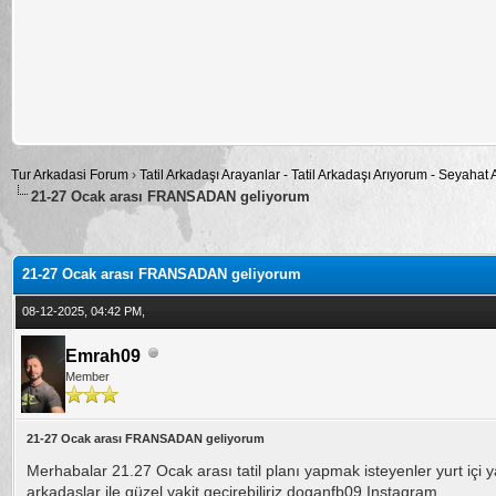
Tur Arkadasi Forum
›
Tatil Arkadaşı Arayanlar - Tatil Arkadaşı Arıyorum - Seyahat
21-27 Ocak arası FRANSADAN geliyorum
alama: 0
21-27 Ocak arası FRANSADAN geliyorum
08-12-2025, 04:42 PM,
Emrah09
Member
21-27 Ocak arası FRANSADAN geliyorum
Merhabalar 21.27 Ocak arası tatil planı yapmak isteyenler yurt içi ya
arkadaşlar ile güzel vakit geçirebiliriz doganfb09 Instagram