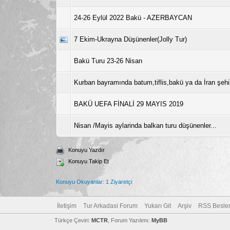
24-26 Eylül 2022 Bakü - AZERBAYCAN
7 Ekim-Ukrayna Düşünenler(Jolly Tur)
Bakü Turu 23-26 Nisan
Kurban bayramında batum,tiflis,bakü ya da İran şehir
BAKÜ UEFA FİNALİ 29 MAYIS 2019
Nisan /Mayis aylarinda balkan turu düşünenler...
Konuyu Yazdır
Konuyu Takip Et
Konuyu Okuyanlar: 1 Ziyaretçi
İletişim
Tur Arkadasi Forum
Yukarı Git
Arşiv
RSS Besle
Türkçe Çeviri:
MCTR
, Forum Yazılımı:
MyBB