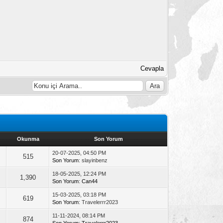
Cevapla
Okunma
Son Yorum
20-07-2025, 04:50 PM
515
Son Yorum
: slayinbenz
18-05-2025, 12:24 PM
1,390
Son Yorum
:
Can44
15-03-2025, 03:18 PM
619
Son Yorum
: Travelerrr2023
11-11-2024, 08:14 PM
874
Son Yorum
:
Travelerrr2023