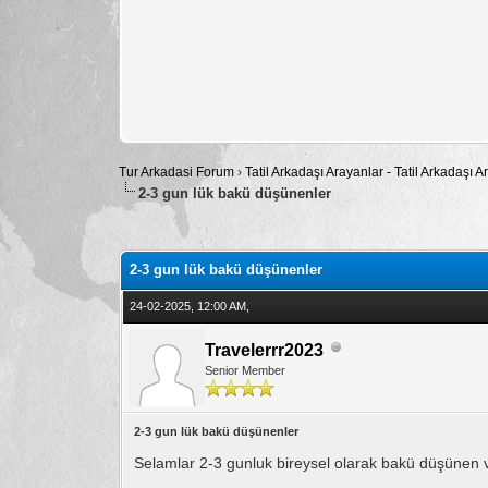
Tur Arkadasi Forum
›
Tatil Arkadaşı Arayanlar - Tatil Arkadaşı
2-3 gun lük bakü düşünenler
Toplam: 0 Oy - Ortalama: 0
1
2
3
4
5
2-3 gun lük bakü düşünenler
24-02-2025, 12:00 AM,
Travelerrr2023
Senior Member
2-3 gun lük bakü düşünenler
Selamlar 2-3 gunluk bireysel olarak bakü düşünen 