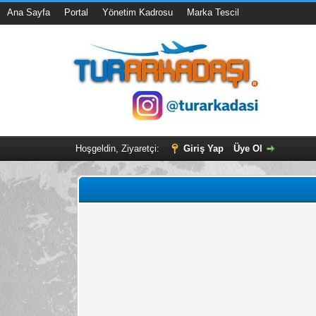
Ana Sayfa
Portal
Yönetim Kadrosu
Marka Tescil
Hoşgeldin, Ziyaretçi:
Giriş Yap
Üye Ol