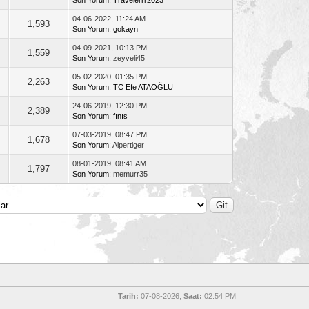
04-06-2022, 11:24 AM
1,593
Son Yorum
:
gokayn
04-09-2021, 10:13 PM
1,559
Son Yorum
: zeyveli45
05-02-2020, 01:35 PM
2,263
Son Yorum
:
TC Efe ATAOĞLU
24-06-2019, 12:30 PM
2,389
Son Yorum
:
fınıs
07-03-2019, 08:47 PM
1,678
Son Yorum
: Alpertiger
08-01-2019, 08:41 AM
1,797
Son Yorum
: memurr35
Tarih:
07-08-2026,
Saat:
02:54 PM