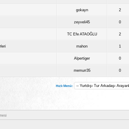
gokayn
2
zeyveli45
0
TC Efe ATAOĞLU
2
leri
mahon
1
Alpertiger
0
memurr35
0
Hızlı Menü:
mesi