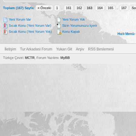
Toplam (167) Sayfa:
« Önceki
1
..
161
162
163
164
165
..
167
So
Yeni Yorum Var
Yeni Yorum Yok
Sıcak Konu (Yeni Yorum Var)
Sizin Yorumunuzu İçerir
Sıcak Konu (Yeni Yorum Yok)
Konu Kapalı
Hızlı Menü:
İletişim
Tur Arkadasi Forum
Yukarı Git
Arşiv
RSS Beslemesi
Türkçe Çeviri:
MCTR
, Forum Yazılımı:
MyBB