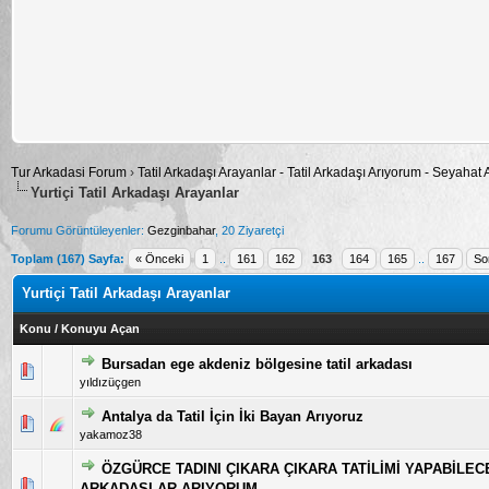
Tur Arkadasi Forum
›
Tatil Arkadaşı Arayanlar - Tatil Arkadaşı Arıyorum - Seyahat
Yurtiçi Tatil Arkadaşı Arayanlar
Forumu Görüntüleyenler:
Gezginbahar
, 20 Ziyaretçi
Toplam (167) Sayfa:
« Önceki
1
..
161
162
163
164
165
..
167
So
Yurtiçi Tatil Arkadaşı Arayanlar
Konu
/
Konuyu Açan
Bursadan ege akdeniz bölgesine tatil arkadası
5 üzerinden 1 Oy - Toplam Ortalama 3 Oy Verilmiş
1
2
3
4
5
yıldızüçgen
Antalya da Tatil İçin İki Bayan Arıyoruz
5 üzerinden 0 Oy - Toplam Ortalama 0 Oy Verilmiş
1
2
3
4
5
yakamoz38
ÖZGÜRCE TADINI ÇIKARA ÇIKARA TATİLİMİ YAPABİLE
5 üzerinden 0 Oy - Toplam Ortalama 0 Oy Verilmiş
1
2
3
4
5
ARKADAŞLAR ARIYORUM