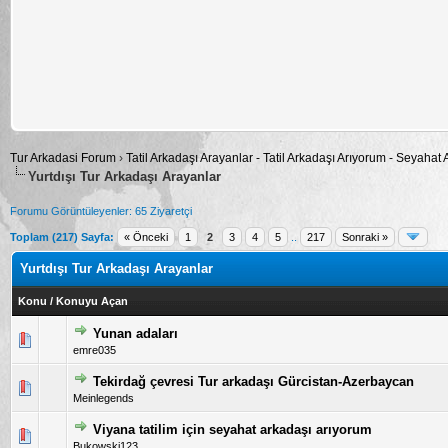
Tur Arkadasi Forum
›
Tatil Arkadaşı Arayanlar - Tatil Arkadaşı Arıyorum - Seyahat
Yurtdışı Tur Arkadaşı Arayanlar
Forumu Görüntüleyenler: 65 Ziyaretçi
Toplam (217) Sayfa:
« Önceki
1
2
3
4
5
..
217
Sonraki »
Yurtdışı Tur Arkadaşı Arayanlar
Konu
/
Konuyu Açan
Yunan adaları
5 üzerinden 0 Oy - Toplam Ortalama 0 Oy Verilmiş
1
2
3
4
5
emre035
Tekirdağ çevresi Tur arkadaşı Gürcistan-Azerbaycan
5 üzerinden 0 Oy - Toplam Ortalama 0 Oy Verilmiş
1
2
3
4
5
Meinlegends
Viyana tatilim için seyahat arkadaşı arıyorum
5 üzerinden 0 Oy - Toplam Ortalama 0 Oy Verilmiş
1
2
3
4
5
Bukowski123