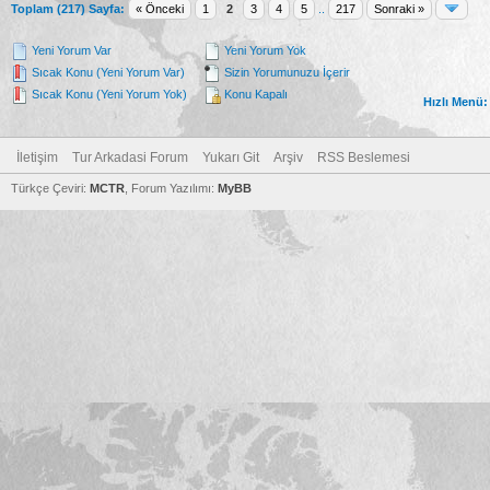
Toplam (217) Sayfa:
« Önceki
1
2
3
4
5
..
217
Sonraki »
Yeni Yorum Var
Yeni Yorum Yok
Sıcak Konu (Yeni Yorum Var)
Sizin Yorumunuzu İçerir
Sıcak Konu (Yeni Yorum Yok)
Konu Kapalı
Hızlı Menü:
İletişim
Tur Arkadasi Forum
Yukarı Git
Arşiv
RSS Beslemesi
Türkçe Çeviri:
MCTR
, Forum Yazılımı:
MyBB