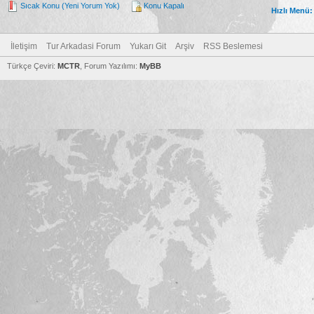
Sıcak Konu (Yeni Yorum Yok)
Konu Kapalı
Hızlı Menü:
İletişim
Tur Arkadasi Forum
Yukarı Git
Arşiv
RSS Beslemesi
Türkçe Çeviri:
MCTR
, Forum Yazılımı:
MyBB