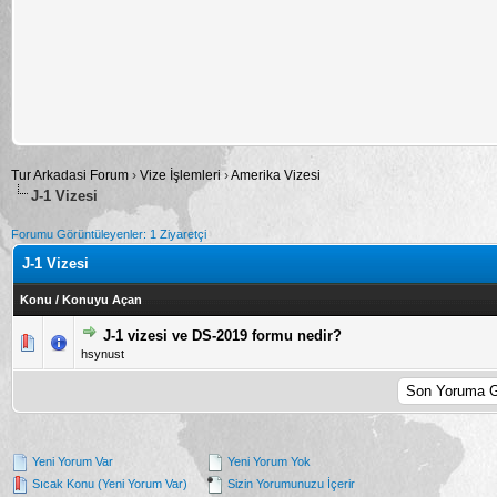
Tur Arkadasi Forum
›
Vize İşlemleri
›
Amerika Vizesi
J-1 Vizesi
Forumu Görüntüleyenler: 1 Ziyaretçi
J-1 Vizesi
Konu
/
Konuyu Açan
J-1 vizesi ve DS-2019 formu nedir?
5 üzerinden 7 Oy - Toplam Ortalama 3.29 Oy Verilmiş
1
2
3
4
5
hsynust
Yeni Yorum Var
Yeni Yorum Yok
Sıcak Konu (Yeni Yorum Var)
Sizin Yorumunuzu İçerir