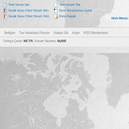
Yeni Yorum Var
Yeni Yorum Yok
Sıcak Konu (Yeni Yorum Var)
Sizin Yorumunuzu İçerir
Sıcak Konu (Yeni Yorum Yok)
Konu Kapalı
Hızlı Menü:
İletişim
Tur Arkadasi Forum
Yukarı Git
Arşiv
RSS Beslemesi
Türkçe Çeviri:
MCTR
, Forum Yazılımı:
MyBB