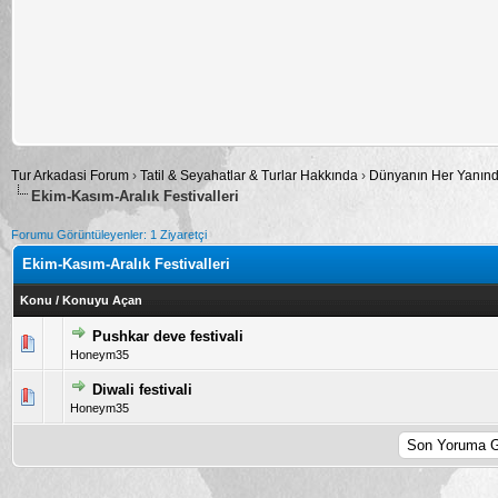
Tur Arkadasi Forum
›
Tatil & Seyahatlar & Turlar Hakkında
›
Dünyanın Her Yanında
Ekim-Kasım-Aralık Festivalleri
Forumu Görüntüleyenler: 1 Ziyaretçi
Ekim-Kasım-Aralık Festivalleri
Konu
/
Konuyu Açan
Pushkar deve festivali
5 üzerinden 2 Oy - Toplam Ortalama 2.5 Oy Verilmiş
1
2
3
4
5
Honeym35
Diwali festivali
5 üzerinden 1 Oy - Toplam Ortalama 5 Oy Verilmiş
1
2
3
4
5
Honeym35